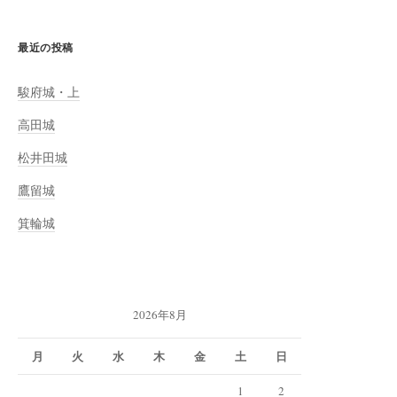
最近の投稿
駿府城・上
高田城
松井田城
鷹留城
箕輪城
2026年8月
月
火
水
木
金
土
日
1
2