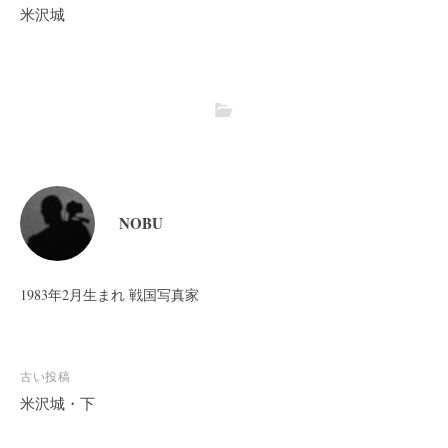
米沢城
NOBU
1983年2月生まれ 戦国写真家
投
古い投稿
稿
米沢城・下
ナ