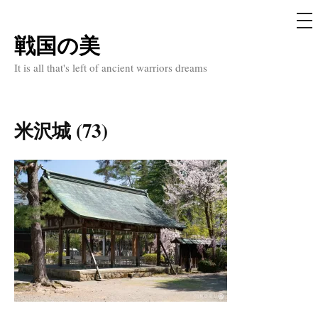
メ
ニ
ュ
戦国の美
コ
ー
ン
It is all that's left of ancient warriors dreams
テ
ン
ツ
米沢城 (73)
へ
ス
キ
ッ
プ