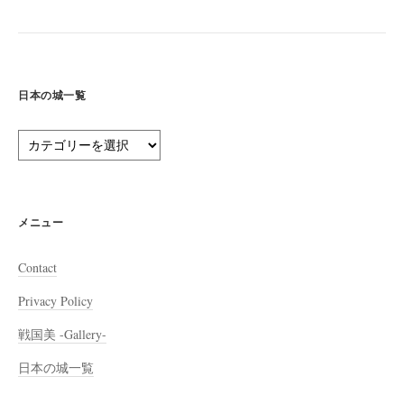
日本の城一覧
日
本
の
城
一
メニュー
覧
Contact
Privacy Policy
戦国美 -Gallery-
日本の城一覧