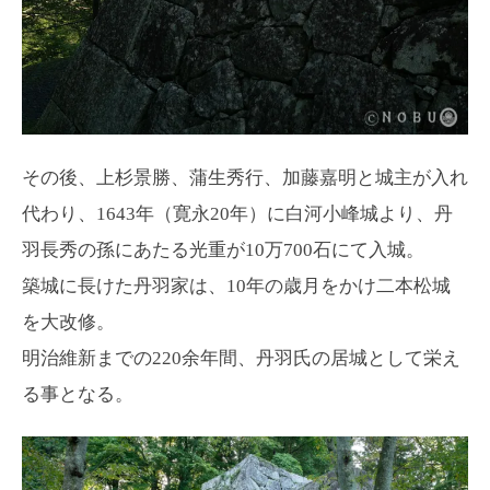
その後、上杉景勝、蒲生秀行、加藤嘉明と城主が入れ
代わり、1643年（寛永20年）に白河小峰城より、丹
羽長秀の孫にあたる光重が10万700石にて入城。
築城に長けた丹羽家は、10年の歳月をかけ二本松城
を大改修。
明治維新までの220余年間、丹羽氏の居城として栄え
る事となる。