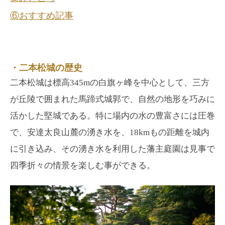
⑥おすすめ記事
・二本松城の歴史
二本松城は標高345mの白旗ヶ峰を中心として、三方
が丘陵で囲まれた馬蹄式城郭で、自然の地形を巧みに
活かした堅城である。特に場内の水の豊富さには圧巻
で、安達太良山麓の湧き水を、18kmもの距離を城内
に引き込み、その湧き水を利用した藩主庭園は見事で
四季折々の情景を楽しむ事ができる。