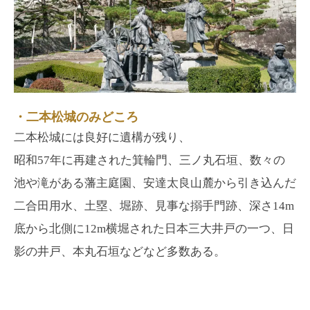
・二本松城のみどころ
二本松城には良好に遺構が残り、
昭和57年に再建された箕輪門、三ノ丸石垣、数々の
池や滝がある藩主庭園、安達太良山麓から引き込んだ
二合田用水、土塁、堀跡、見事な搦手門跡、深さ14m
底から北側に12m横堀された日本三大井戸の一つ、日
影の井戸、本丸石垣などなど多数ある。