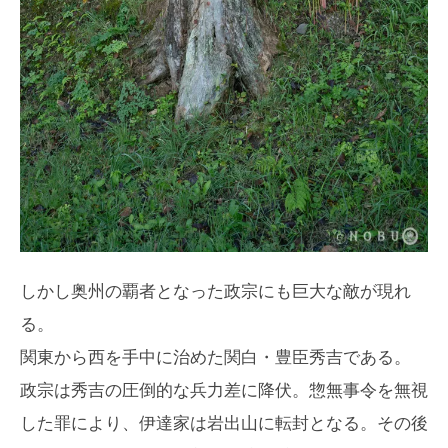
しかし奥州の覇者となった政宗にも巨大な敵が現れ
る。
関東から西を手中に治めた関白・豊臣秀吉である。
政宗は秀吉の圧倒的な兵力差に降伏。惣無事令を無視
した罪により、伊達家は岩出山に転封となる。その後