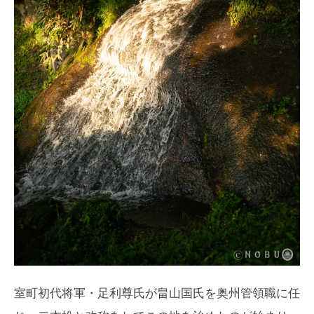
室町初代将軍・足利尊氏が畠山国氏を奥州管領職に任