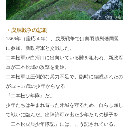
・戊辰戦争の悲劇
1868年（慶応４年）、戊辰戦争では奥羽越列藩同盟
に参加。新政府軍と交戦した。
二本松軍が白河口に出向いている隙を狙われ、新政府
軍が二本松城の攻撃を開始。
二本松軍は圧倒的な兵力不足で、臨時に編成されたの
が12～17歳の少年からなる
『二本松少年隊』だ。
少年たちは生まれ育った牙城を守るため、自ら志願し
て戦いに臨んだ。出陣許可が出た少年たちの様子を
「二本松戊辰少年隊記」には、こう記されている。