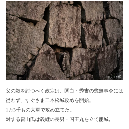
父の敵を討つべく政宗は、関白・秀吉の惣無事令には
従わず、すぐさま二本松城攻めを開始。
1万3千もの大軍で攻め立てた。
対する畠山氏は義継の長男・国王丸を立て籠城。