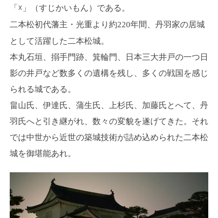
「
☓
」（すじかいもん）である。
二本松
初代藩主・光重より約
220
年間、丹羽家の居城
として活躍した二本松城。
本丸石垣、搦手門跡、箕輪門、日本三大井戸の一つ日
影の井戸など数多くの遺構を残し、多くの戦国を感じ
られる城である。
畠山氏、伊達氏、蒲生氏、上杉氏、加藤氏とへて、丹
羽氏へと引き継がれ、数々の変貌を遂げてきた。それ
では中世から近世の築城技術が詰め込められた二本松
城を御堪能あれ。