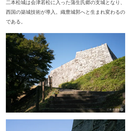
二本松城は会津若松に入った蒲生氏郷の支城となり、
西国の築城技術が導入。織豊城郭へと生まれ変わるの
である。