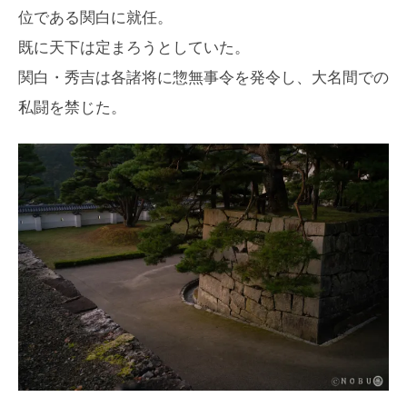
位である関白に就任。
既に天下は定まろうとしていた。
関白・秀吉は各諸将に惣無事令を発令し、大名間での
私闘を禁じた。