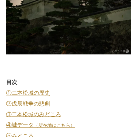
目次
①二本松城の歴史
②戊辰戦争の悲劇
③二本松城のみどころ
④城データ
（所在地はこちら）
⑤みどころ