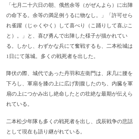
「七月二十六日の朝、俄然余等（がぜんよら）に出陣
の命下る。余等の満足例うるに物なし。」「許可せら
れ雀躍（じゃくやく）して喜べり（こ踊りして喜ぶこ
と）。」と、喜び勇んで出陣した様子が描かれてい
る。しかし、わずかな兵にて奮戦するも、二本松城は
1日にて落城。多くの戦死者を出した。
降伏の際、城代であった丹羽和左衛門は、床几に腰を
下ろし、軍扇を膝の上に広げ割腹したのち、内臓を軍
扇の上につかみ出し絶命したとの壮絶な最期が伝えら
れている。
二本松少年隊も多くの戦死者を出し、戊辰戦争の悲話
として現在も語り継がれている。