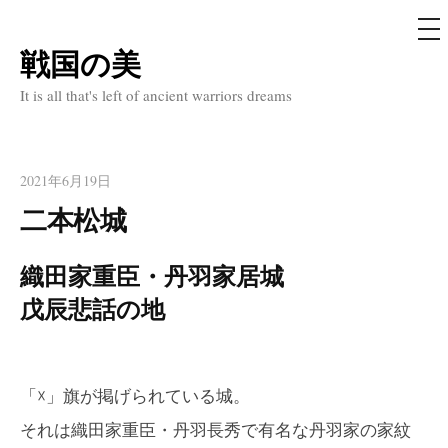
メ
ニ
ュ
戦国の美
コ
ー
ン
It is all that's left of ancient warriors dreams
テ
ン
ツ
2021年6月19日
へ
二本松城
ス
キ
織田家重臣・丹羽家居城
ッ
戊辰悲話の地
プ
「
☓
」旗が掲げられている城。
それは織田家重臣・丹羽長秀で有名な丹羽家の家紋