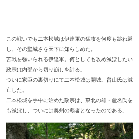
この戦いでも二本松城は伊達軍の猛攻を何度も跳ね返
し、その堅城さを天下に知らしめた。
苦戦を強いられる伊達軍。何としても攻め滅ぼしたい
政宗は内部から切り崩しを計る。
ついに家臣の裏切りにて二本松城は開城。畠山氏は滅
亡した。
二本松城を手中に治めた政宗は、東北の雄・蘆名氏を
も滅ぼし、ついには奥州の覇者となったのである。