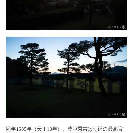
同年1585年（天正13年）、豊臣秀吉は朝廷の最高官