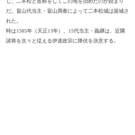
じ、二本松と改称をしてこの地を治めたのが始まり
だ。畠山代当主・畠山満泰によって二本松城は築城さ
れた。
時は1585年（天正13年）、15代当主・義継は、近隣
諸将を次々と従える伊達政宗に降伏を決意する。