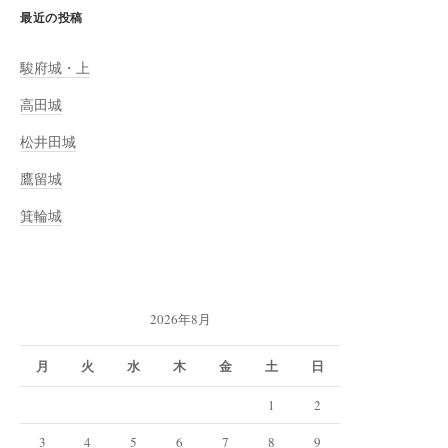
最近の投稿
駿府城・上
高田城
松井田城
鷹留城
箕輪城
2026年8月
月
火
水
木
金
土
日
1
2
3
4
5
6
7
8
9