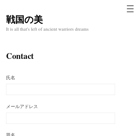
メ
ニ
ュ
戦国の美
コ
ー
ン
It is all that's left of ancient warriors dreams
テ
ン
ツ
Contact
へ
ス
氏名
キ
ッ
プ
メールアドレス
題名