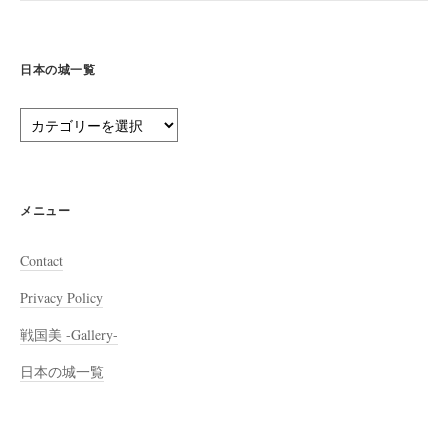
日本の城一覧
日
本
の
城
一
メニュー
覧
Contact
Privacy Policy
戦国美 -Gallery-
日本の城一覧