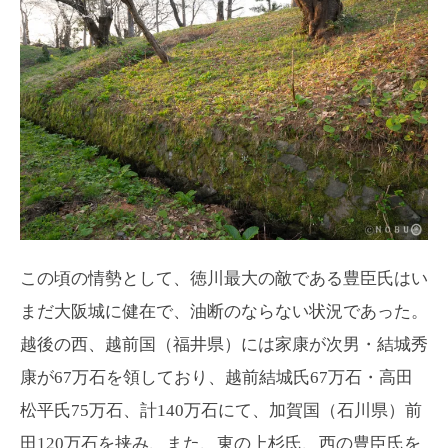
この頃の情勢として、徳川最大の敵である豊臣氏はい
まだ大阪城に健在で、油断のならない状況であった。
越後の西、越前国（福井県）には家康が次男・結城秀
康が67万石を領しており、越前結城氏67万石・高田
松平氏75万石、計140万石にて、加賀国（石川県）前
田120万石を挟み、また、東の上杉氏、西の豊臣氏を