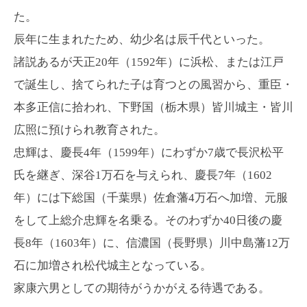
た。
辰年に生まれたため、幼少名は辰千代といった。
諸説あるが天正20年（1592年）に浜松、または江戸
で誕生し、捨てられた子は育つとの風習から、重臣・
本多正信に拾われ、下野国（栃木県）皆川城主・皆川
広照に預けられ教育された。
忠輝は、慶長4年（1599年）にわずか7歳で長沢松平
氏を継ぎ、深谷1万石を与えられ、慶長7年（1602
年）には下総国（千葉県）佐倉藩4万石へ加増、元服
をして上総介忠輝を名乗る。そのわずか40日後の慶
長8年（1603年）に、信濃国（長野県）川中島藩12万
石に加増され松代城主となっている。
家康六男としての期待がうかがえる待遇である。