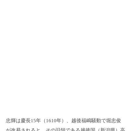
忠輝は慶長15年（1610年）、越後福嶋騒動で堀忠俊
が改易されると、その旧領である越後国（新潟県）高