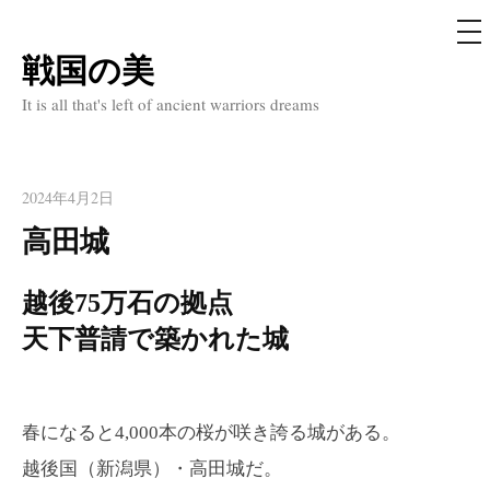
メ
ニ
ュ
戦国の美
コ
ー
ン
It is all that's left of ancient warriors dreams
テ
ン
ツ
2024年4月2日
へ
高田城
ス
キ
越後75万石の拠点
ッ
天下普請で築かれた城
プ
春になると4,000本の桜が咲き誇る城がある。
越後国（新潟県）・高田城だ。