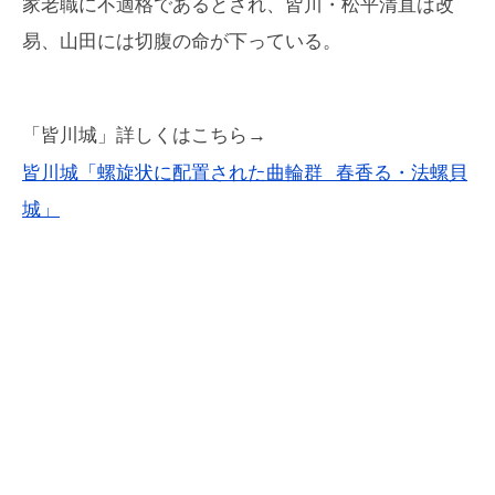
家老職に不適格であるとされ、皆川・松平清直は改
易、山田には切腹の命が下っている。
「皆川城」詳しくはこちら→
皆川城「螺旋状に配置された曲輪群 春香る・法螺貝
城」