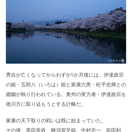
秀吉が亡くなってからわずか5か月後には、伊達政宗
の姫・五郎八（いろは）姫と家康六男・松平忠輝との
婚姻が執り行われている。奥州の実力者・伊達政宗を
徳川方に取り込もうとする計略だ。
家康の天下取りの戦いは既に始まっていた。
その後、黒田長政、蜂須賀至鎮、中村忠一、前田利