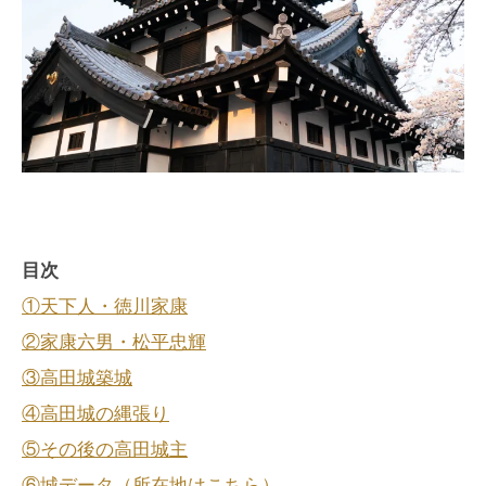
目次
①天下人・徳川家康
②家康六男・松平忠輝
③高田城築城
④高田城の縄張り
⑤その後の高田城主
⑥城データ（所在地はこちら）