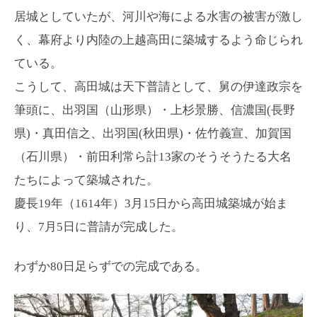
居城としていたが、河川や海による水害の被害が激し
く、幕府より内陸の上越高田に築城するよう命じられ
ている。
こうして、高田城は天下普請として、舅の伊達政宗を
筆頭に、出羽国（山形県）・上杉景勝、信濃国(長野
県)・真田信之、出羽国(秋田県)・佐竹義宣、加賀国
（石川県）・前田利常ら計13家のそうそうたる大名
たちによって築城された。
慶長19年（1614年）3月15日から高田城築城が始ま
り、7月5日に普請が完成した。
わずか80日足らずでの完成である。