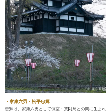
・家康六男・松平忠輝
忠輝は、家康六男として側室・茶阿局との間に生まれ