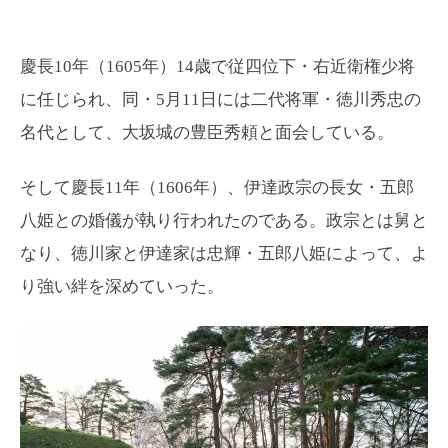
慶長10年（1605年）14歳で従四位下・右近衛権少将
に任じられ、同・5月11日には二代将軍・徳川秀忠の
名代として、大坂城の豊臣秀頼と面会している。
そして慶長11年（1606年）、伊達政宗の長女・五郎
八姫との婚儀が執り行われたのである。政宗とは舅と
なり、徳川家と伊達家は忠輝・五郎八姫によって、よ
り強い絆を深めていった。