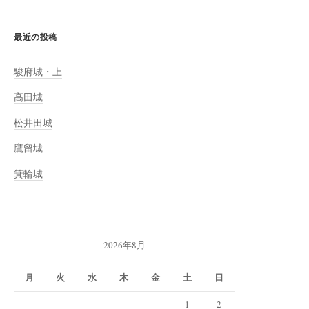
最近の投稿
駿府城・上
高田城
松井田城
鷹留城
箕輪城
2026年8月
月
火
水
木
金
土
日
1
2