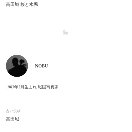
高田城 桜と水堀
NOBU
1983年2月生まれ 戦国写真家
投
古い投稿
稿
高田城
ナ