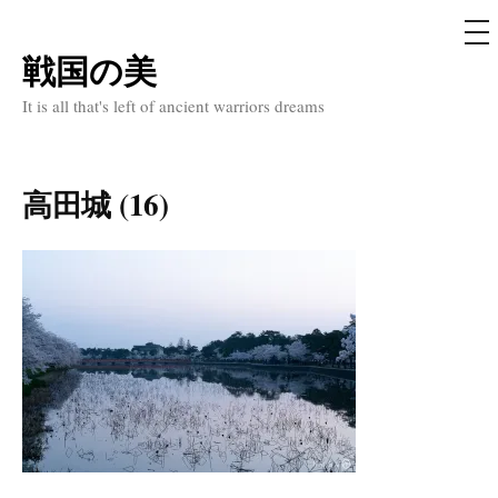
メ
ニ
ュ
戦国の美
コ
ー
ン
It is all that's left of ancient warriors dreams
テ
ン
ツ
高田城 (16)
へ
ス
キ
ッ
プ