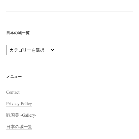
日本の城一覧
日
本
の
城
一
メニュー
覧
Contact
Privacy Policy
戦国美 -Gallery-
日本の城一覧