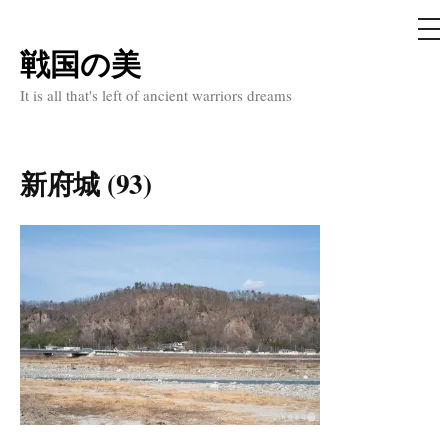
メ
ニ
ュ
戦国の美
コ
ー
ン
It is all that's left of ancient warriors dreams
テ
ン
ツ
新府城 (93)
へ
ス
キ
ッ
プ