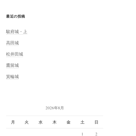
最近の投稿
駿府城・上
高田城
松井田城
鷹留城
箕輪城
2026年8月
月
火
水
木
金
土
日
1
2