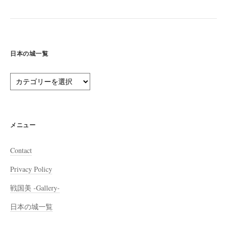
日本の城一覧
日
本
の
城
一
メニュー
覧
Contact
Privacy Policy
戦国美 -Gallery-
日本の城一覧