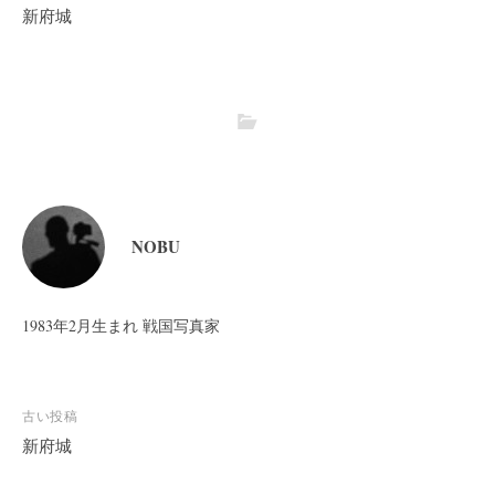
新府城
NOBU
1983年2月生まれ 戦国写真家
投
古い投稿
稿
新府城
ナ