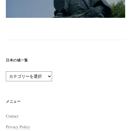
日本の城一覧
日
本
の
城
一
メニュー
覧
Contact
Privacy Policy