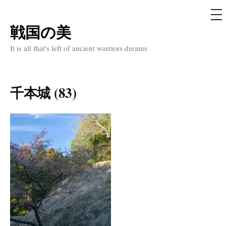
メ
ニ
ュ
戦国の美
コ
ー
ン
It is all that's left of ancient warriors dreams
テ
ン
ツ
千本城 (83)
へ
ス
キ
ッ
プ