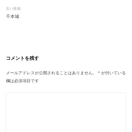
投
古い投稿
稿
千本城
ナ
ビ
ゲ
ー
シ
コメントを残す
ョ
ン
メールアドレスが公開されることはありません。
*
が付いている
欄は必須項目です