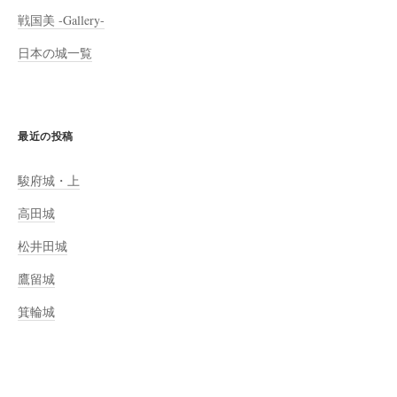
戦国美 -Gallery-
日本の城一覧
最近の投稿
駿府城・上
高田城
松井田城
鷹留城
箕輪城