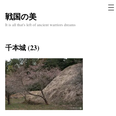
メ
ニ
ュ
戦国の美
コ
ー
ン
It is all that's left of ancient warriors dreams
テ
ン
ツ
千本城 (23)
へ
ス
キ
ッ
プ