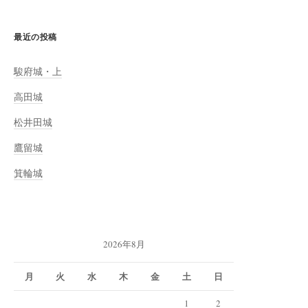
最近の投稿
駿府城・上
高田城
松井田城
鷹留城
箕輪城
2026年8月
月
火
水
木
金
土
日
1
2