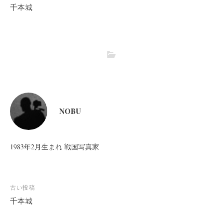
千本城
NOBU
1983年2月生まれ 戦国写真家
投
古い投稿
稿
千本城
ナ