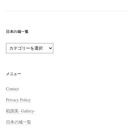
日本の城一覧
日
本
の
城
一
メニュー
覧
Contact
Privacy Policy
戦国美 -Gallery-
日本の城一覧