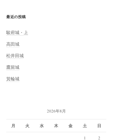
最近の投稿
駿府城・上
高田城
松井田城
鷹留城
箕輪城
2026年8月
月
火
水
木
金
土
日
1
2