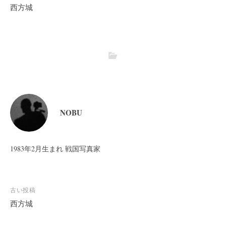
西方城
NOBU
1983年2月生まれ 戦国写真家
投
古い投稿
稿
西方城
ナ