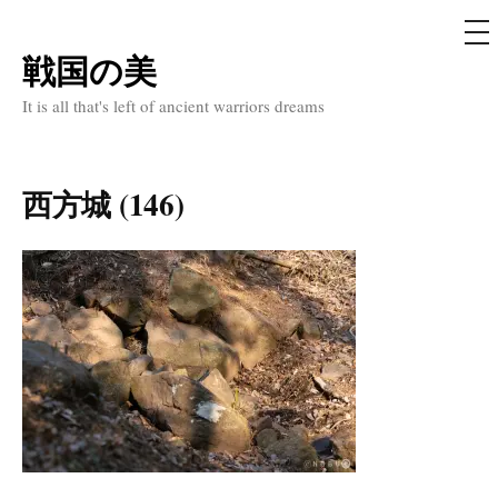
メ
ニ
ュ
戦国の美
コ
ー
ン
It is all that's left of ancient warriors dreams
テ
ン
ツ
西方城 (146)
へ
ス
キ
ッ
プ