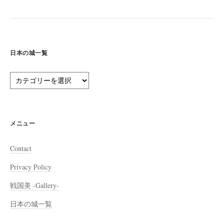
日本の城一覧
日
本
の
城
一
メニュー
覧
Contact
Privacy Policy
戦国美 -Gallery-
日本の城一覧