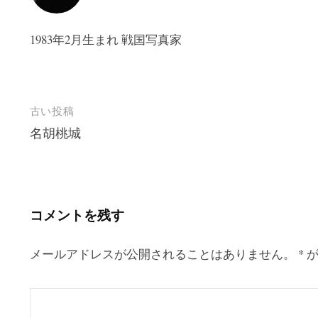
1983年2月生まれ 戦国写真家
投
古い投稿
名胡桃城
稿
ナ
ビ
ゲ
コメントを残す
ー
シ
メールアドレスが公開されることはありません。
*
が
ョ
ン