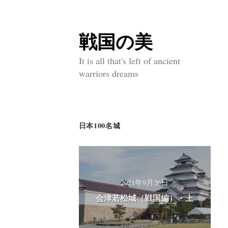
戦国の美
コ
ン
It is all that's left of ancient
warriors dreams
テ
ン
ツ
日本100名城
へ
ス
キ
ッ
2021年9月26日
会津若松城（戦国編）・上
プ