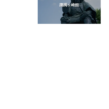
躑躅ヶ崎館