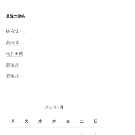
最近の投稿
駿府城・上
高田城
松井田城
鷹留城
箕輪城
2026年8月
月
火
水
木
金
土
日
1
2