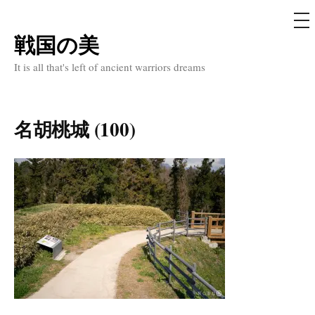
メ
ニ
ュ
戦国の美
コ
ー
ン
It is all that's left of ancient warriors dreams
テ
ン
ツ
名胡桃城 (100)
へ
ス
キ
ッ
プ