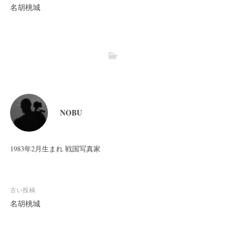
名胡桃城
NOBU
1983年2月生まれ 戦国写真家
投
古い投稿
稿
名胡桃城
ナ