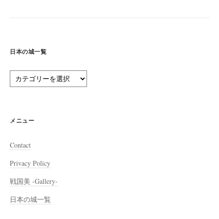
日本の城一覧
日
本
の
城
一
メニュー
覧
Contact
Privacy Policy
戦国美 -Gallery-
日本の城一覧