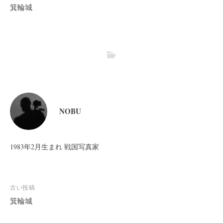
箕輪城
NOBU
1983年2月生まれ 戦国写真家
投
古い投稿
稿
箕輪城
ナ