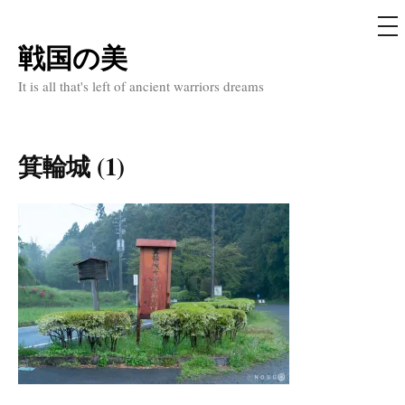
メ
ニ
ュ
戦国の美
コ
ー
ン
It is all that's left of ancient warriors dreams
テ
ン
ツ
箕輪城 (1)
へ
ス
キ
ッ
プ