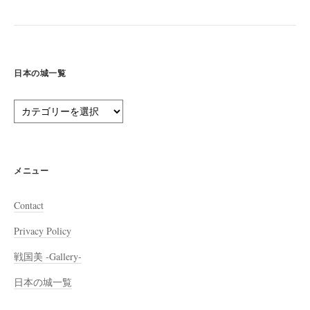
日本の城一覧
日
本
の
城
一
メニュー
覧
Contact
Privacy Policy
戦国美 -Gallery-
日本の城一覧