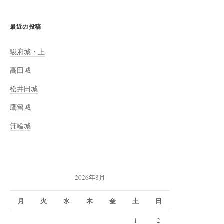
最近の投稿
駿府城・上
高田城
松井田城
鷹留城
箕輪城
2026年8月
月
火
水
木
金
土
日
1
2