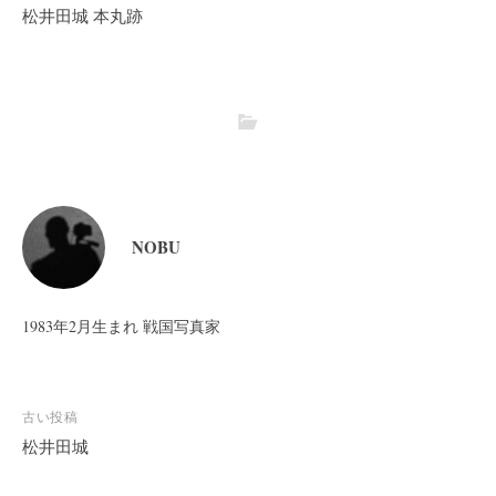
松井田城 本丸跡
NOBU
1983年2月生まれ 戦国写真家
投
古い投稿
稿
松井田城
ナ