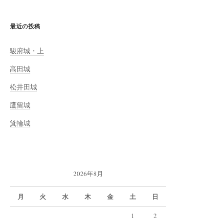
最近の投稿
駿府城・上
高田城
松井田城
鷹留城
箕輪城
2026年8月
月
火
水
木
金
土
日
1
2