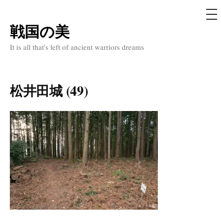
メ
ニ
ュ
戦国の美
コ
ー
ン
It is all that's left of ancient warriors dreams
テ
ン
ツ
松井田城 (49)
へ
ス
キ
ッ
プ