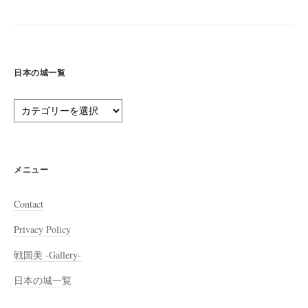
日本の城一覧
日
本
の
城
一
メニュー
覧
Contact
Privacy Policy
戦国美 -Gallery-
日本の城一覧