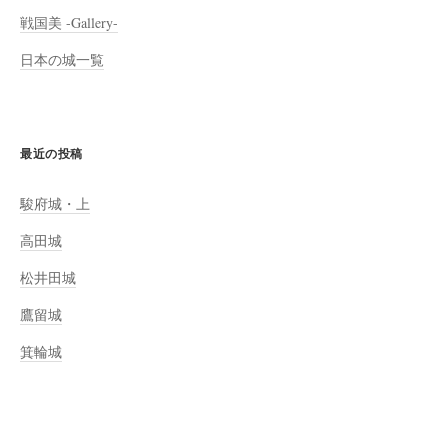
戦国美 -Gallery-
日本の城一覧
最近の投稿
駿府城・上
高田城
松井田城
鷹留城
箕輪城