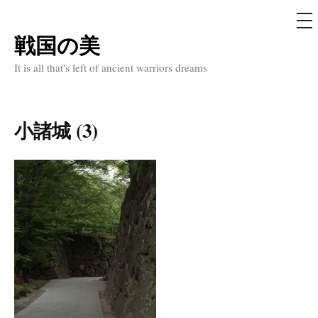
メ
ニ
ュ
戦国の美
コ
ー
ン
It is all that's left of ancient warriors dreams
テ
ン
ツ
小諸城 (3)
へ
ス
キ
ッ
プ