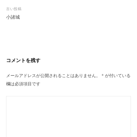
投
古い投稿
稿
小諸城
ナ
ビ
ゲ
ー
シ
コメントを残す
ョ
ン
メールアドレスが公開されることはありません。
*
が付いている
欄は必須項目です