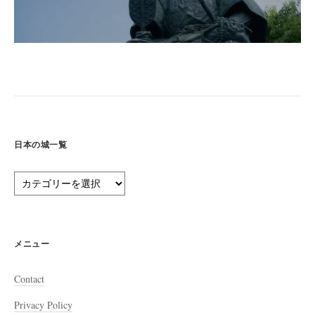
日本の城一覧
日
本
の
城
一
メニュー
覧
Contact
Privacy Policy