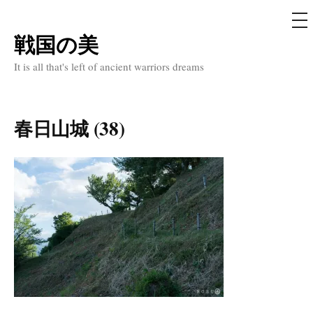
メ
ニ
ュ
戦国の美
コ
ー
ン
It is all that's left of ancient warriors dreams
テ
ン
ツ
春日山城 (38)
へ
ス
キ
ッ
プ