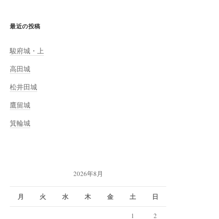
最近の投稿
駿府城・上
高田城
松井田城
鷹留城
箕輪城
2026年8月
月
火
水
木
金
土
日
1
2