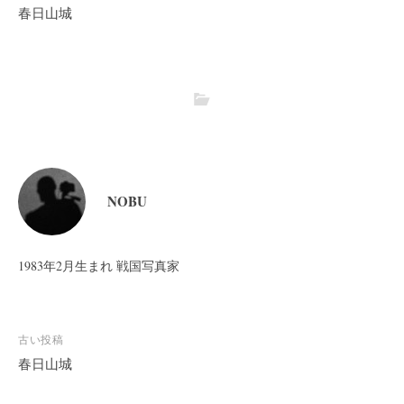
春日山城
NOBU
1983年2月生まれ 戦国写真家
投
古い投稿
稿
春日山城
ナ