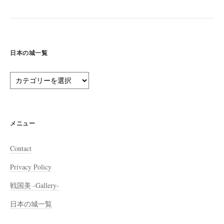
日本の城一覧
日
本
の
城
一
メニュー
覧
Contact
Privacy Policy
戦国美 -Gallery-
日本の城一覧