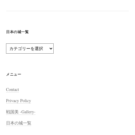
日本の城一覧
日
本
の
城
一
メニュー
覧
Contact
Privacy Policy
戦国美 -Gallery-
日本の城一覧