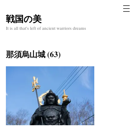
メ
ニ
ュ
戦国の美
コ
ー
ン
It is all that's left of ancient warriors dreams
テ
ン
ツ
那須烏山城 (63)
へ
ス
キ
ッ
プ