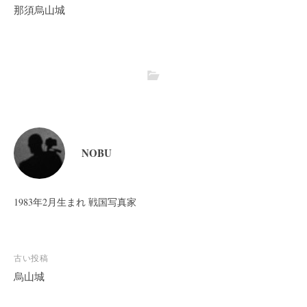
那須烏山城
NOBU
1983年2月生まれ 戦国写真家
投
古い投稿
稿
烏山城
ナ