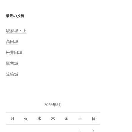
最近の投稿
駿府城・上
高田城
松井田城
鷹留城
箕輪城
2026年8月
月
火
水
木
金
土
日
1
2