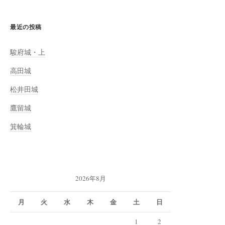
最近の投稿
駿府城・上
高田城
松井田城
鷹留城
箕輪城
2026年8月
月
火
水
木
金
土
日
1
2