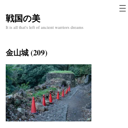
メ
ニ
ュ
戦国の美
コ
ー
ン
It is all that's left of ancient warriors dreams
テ
ン
ツ
金山城 (209)
へ
ス
キ
ッ
プ