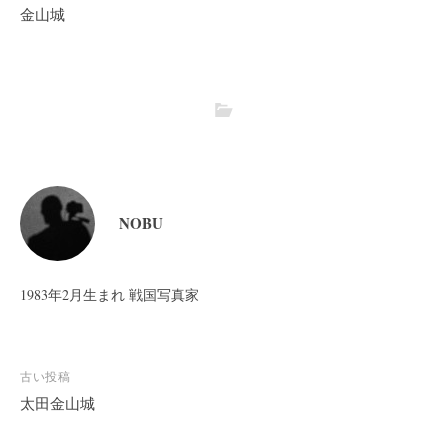
金山城
NOBU
1983年2月生まれ 戦国写真家
投
古い投稿
稿
太田金山城
ナ