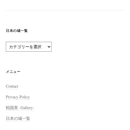
日本の城一覧
日
本
の
城
一
メニュー
覧
Contact
Privacy Policy
戦国美 -Gallery-
日本の城一覧