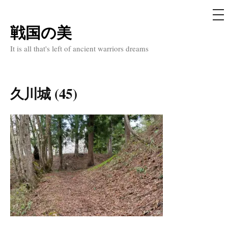
メ
ニ
ュ
戦国の美
コ
ー
ン
It is all that's left of ancient warriors dreams
テ
ン
ツ
久川城 (45)
へ
ス
キ
ッ
プ