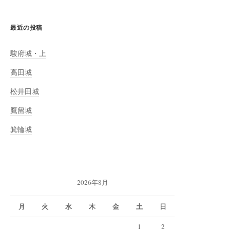
最近の投稿
駿府城・上
高田城
松井田城
鷹留城
箕輪城
2026年8月
月
火
水
木
金
土
日
1
2