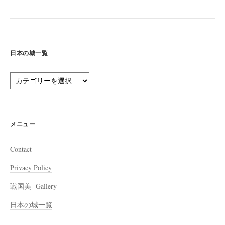
日本の城一覧
日
本
の
城
一
メニュー
覧
Contact
Privacy Policy
戦国美 -Gallery-
日本の城一覧