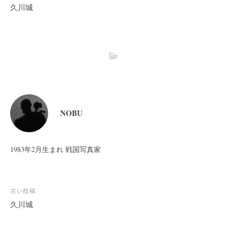
久川城
NOBU
1983年2月生まれ 戦国写真家
投
古い投稿
稿
久川城
ナ