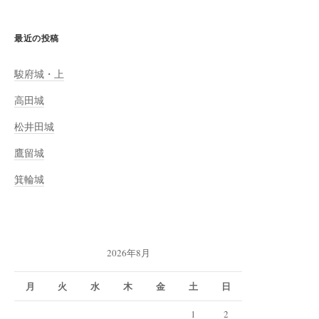
最近の投稿
駿府城・上
高田城
松井田城
鷹留城
箕輪城
2026年8月
月
火
水
木
金
土
日
1
2