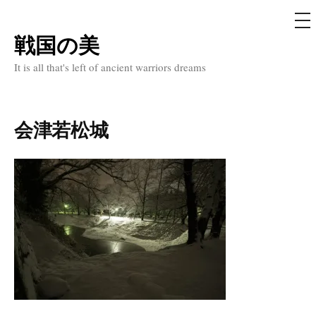
メ
ニ
ュ
戦国の美
コ
ー
ン
It is all that's left of ancient warriors dreams
テ
ン
ツ
会津若松城
へ
ス
キ
ッ
プ