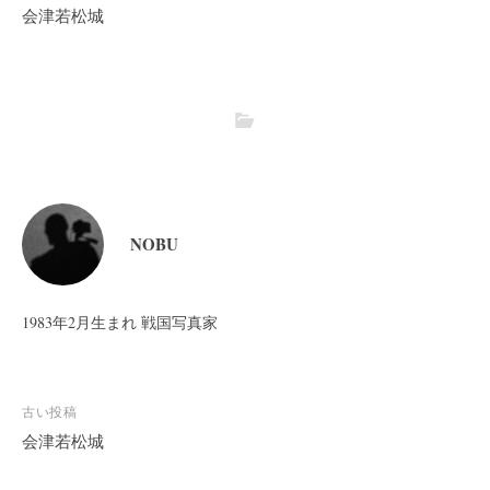
会津若松城
NOBU
1983年2月生まれ 戦国写真家
投
古い投稿
稿
会津若松城
ナ