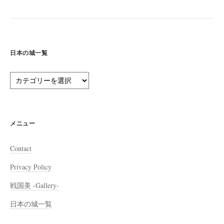
日本の城一覧
日
本
の
城
一
メニュー
覧
Contact
Privacy Policy
戦国美 -Gallery-
日本の城一覧