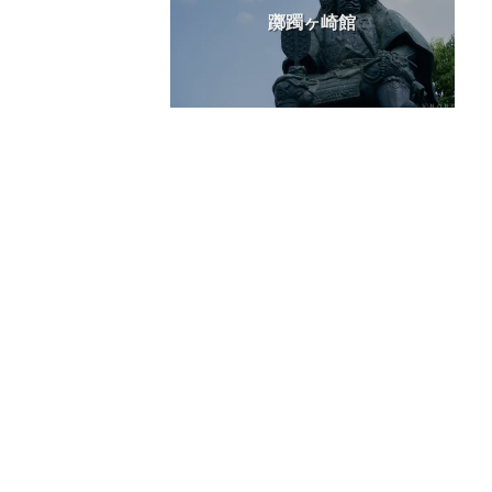
躑躅ヶ崎館