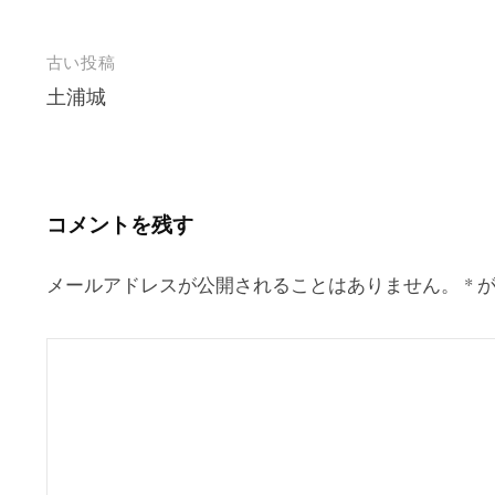
投
古い投稿
土浦城
稿
ナ
ビ
ゲ
コメントを残す
ー
シ
メールアドレスが公開されることはありません。
*
が
ョ
ン