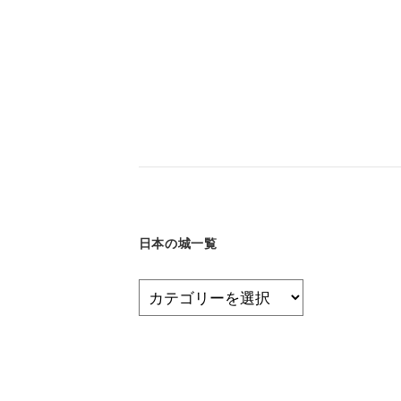
日本の城一覧
日
本
の
城
一