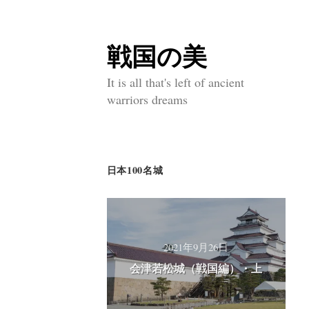
戦国の美
コ
ン
It is all that's left of ancient
warriors dreams
テ
ン
ツ
日本100名城
へ
ス
キ
ッ
2021年9月26日
会津若松城（戦国編）・上
プ