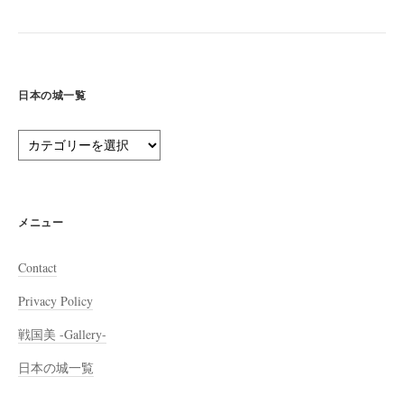
日本の城一覧
日
本
の
城
一
メニュー
覧
Contact
Privacy Policy
戦国美 -Gallery-
日本の城一覧