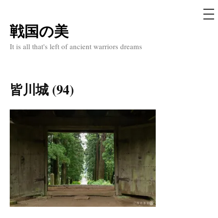
メ
ニ
ュ
戦国の美
コ
ー
ン
It is all that's left of ancient warriors dreams
テ
ン
ツ
皆川城 (94)
へ
ス
キ
ッ
プ