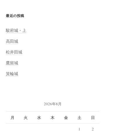
最近の投稿
駿府城・上
高田城
松井田城
鷹留城
箕輪城
2026年8月
月
火
水
木
金
土
日
1
2