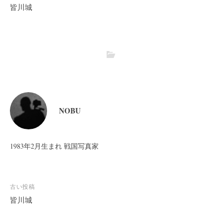
皆川城
NOBU
1983年2月生まれ 戦国写真家
投
古い投稿
稿
皆川城
ナ