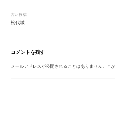
投
古い投稿
松代城
稿
ナ
ビ
ゲ
コメントを残す
ー
シ
メールアドレスが公開されることはありません。
*
が
ョ
ン