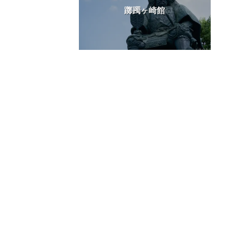
躑躅ヶ崎館