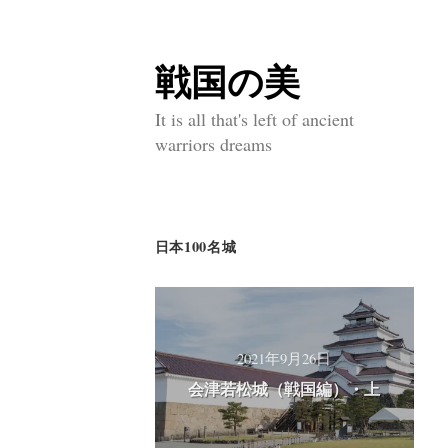
戦国の美
コ
ン
It is all that's left of ancient
warriors dreams
テ
ン
ツ
日本100名城
へ
ス
キ
ッ
2021年9月26日
会津若松城（戦国編）・上
プ