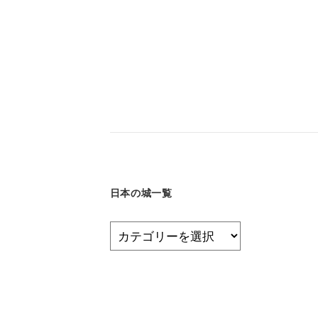
日本の城一覧
日
本
の
城
一