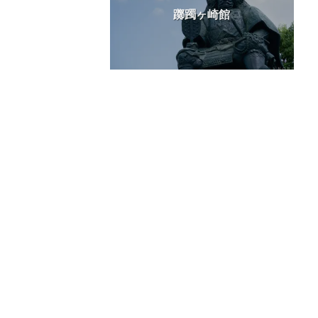
躑躅ヶ崎館