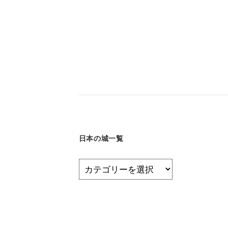
日本の城一覧
日
本
の
城
一