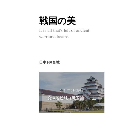
戦国の美
コ
ン
It is all that's left of ancient
warriors dreams
テ
ン
ツ
日本100名城
へ
ス
キ
ッ
2021年9月26日
会津若松城（戦国編）・上
プ