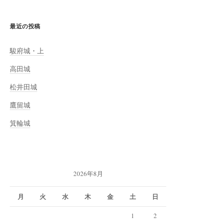
最近の投稿
駿府城・上
高田城
松井田城
鷹留城
箕輪城
2026年8月
月
火
水
木
金
土
日
1
2