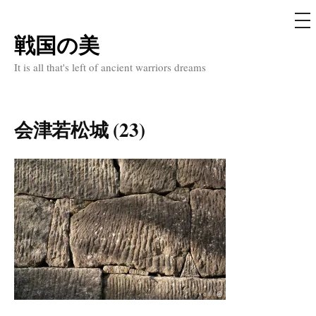
メ
ニ
ュ
戦国の美
コ
ー
ン
It is all that's left of ancient warriors dreams
テ
ン
ツ
会津若松城 (23)
へ
ス
キ
ッ
プ