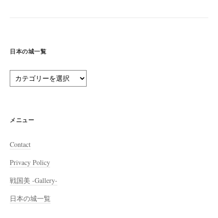
日本の城一覧
日
本
の
城
一
メニュー
覧
Contact
Privacy Policy
戦国美 -Gallery-
日本の城一覧