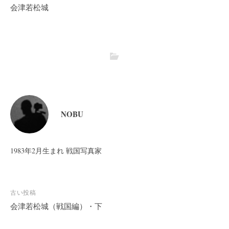
会津若松城
NOBU
1983年2月生まれ 戦国写真家
投
古い投稿
稿
会津若松城（戦国編）・下
ナ