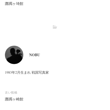
躑躅ヶ埼館
NOBU
1983年2月生まれ 戦国写真家
投
古い投稿
稿
躑躅ヶ崎館
ナ