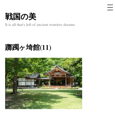
メ
ニ
ュ
戦国の美
コ
ー
ン
It is all that's left of ancient warriors dreams
テ
ン
ツ
躑躅ヶ埼館(11)
へ
ス
キ
ッ
プ