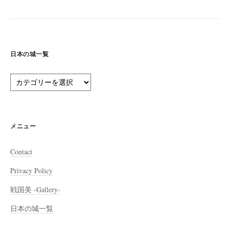
日本の城一覧
日
本
の
城
一
メニュー
覧
Contact
Privacy Policy
戦国美 -Gallery-
日本の城一覧