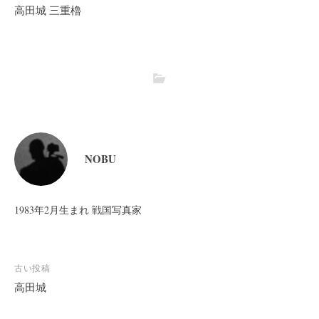
高田城 三重櫓
NOBU
1983年2月生まれ 戦国写真家
投
古い投稿
稿
高田城
ナ