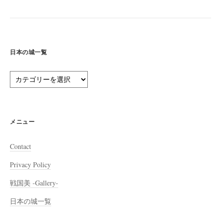
日本の城一覧
日
本
の
城
一
メニュー
覧
Contact
Privacy Policy
戦国美 -Gallery-
日本の城一覧