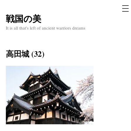
メ
ニ
ュ
戦国の美
コ
ー
ン
It is all that's left of ancient warriors dreams
テ
ン
ツ
高田城 (32)
へ
ス
キ
ッ
プ