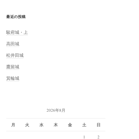
最近の投稿
駿府城・上
高田城
松井田城
鷹留城
箕輪城
2026年8月
月
火
水
木
金
土
日
1
2