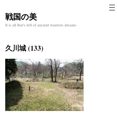
メ
ニ
ュ
戦国の美
コ
ー
ン
It is all that's left of ancient warriors dreams
テ
ン
ツ
久川城 (133)
へ
ス
キ
ッ
プ