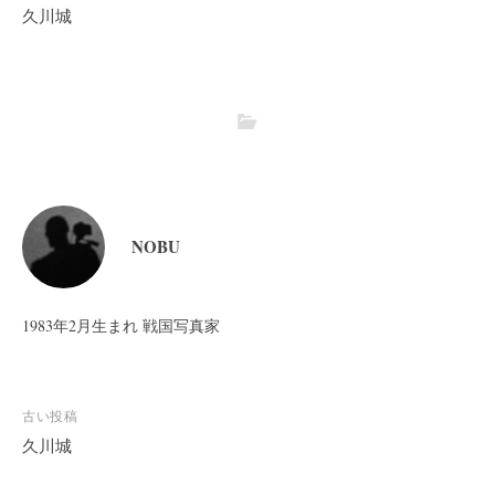
久川城
NOBU
1983年2月生まれ 戦国写真家
投
古い投稿
稿
久川城
ナ