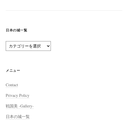
日本の城一覧
日
本
の
城
一
メニュー
覧
Contact
Privacy Policy
戦国美 -Gallery-
日本の城一覧