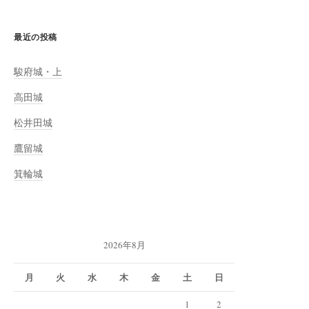
最近の投稿
駿府城・上
高田城
松井田城
鷹留城
箕輪城
2026年8月
月
火
水
木
金
土
日
1
2